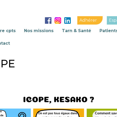
Adhérer
Esp
re cpts
Nos missions
Tarn & Santé
Patient
tact
OPE